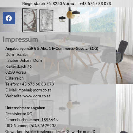
Riegersbach 76, 8250 Vorau
+43 676 / 83 073
Impressum
Angaben gemäß § 5 Abs. 1 E-Commerce-Gesetz (ECG)
Dorn Tischler
Inhaber: Johann Dorn
Riegersbach 76
8250 Vorau
Österreich
Telefon: +43 676 60 83 073
E-Mail: moebel@dorn.co.at
Webseite:
www.dorn.co.at
Unternehmensangaben
Rechtsform: KG
Firmenbuchnummer: 189664 v
UID-Nummer:
ATU51629402
Gewerbe: Tischler (reglementiertes Gewerbe gemäß